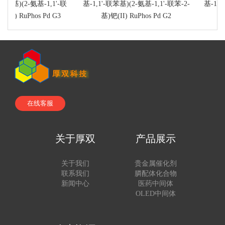
苯基)(2-氨基-1,1'-联
基-1,1'-联苯基)(2-氨基-1,1'-联苯-2-
基-1,1'-
II) RuPhos Pd G3
基)钯(II) RuPhos Pd G2
苯)]
在线客服
关于厚双
产品展示
关于我们
贵金属催化剂
联系我们
膦配体化合物
新闻中心
医药中间体
OLED中间体